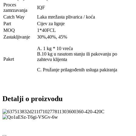
Proces
IQF
zamrzavanja
Catch Way
Laka mrežasta plivarica / koća
Part
Cijev za lignje
MOQ
1*40FCL
Zastakljivanje
30%,40%, 45%
A. 1 kg * 10 vreća
B.10 kg u rasutom stanju ili pakovanju po
Paket
zahtevu klijenta
C. Pružanje prilagođenih usluga pakiranja
Detalji o proizvodu