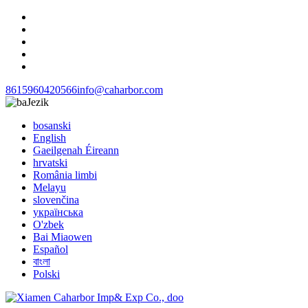
8615960420566
info@caharbor.com
Jezik
bosanski
English
Gaeilgenah Éireann
hrvatski
România limbi
Melayu
slovenčina
українська
O'zbek
Bai Miaowen
Español
বাংলা
Polski