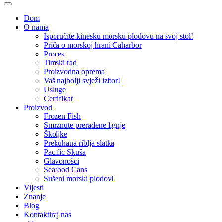
Dom
O nama
Isporučite kinesku morsku plodovu na svoj stol!
Priča o morskoj hrani Caharbor
Proces
Timski rad
Proizvodna oprema
Vaš najbolji svježi izbor!
Usluge
Certifikat
Proizvod
Frozen Fish
Smrznute prerađene lignje
Školjke
Prekuhana riblja slatka
Pacific Skuša
Glavonošci
Seafood Cans
Sušeni morski plodovi
Vijesti
Znanje
Blog
Kontaktiraj nas