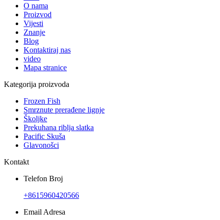
O nama
Proizvod
Vijesti
Znanje
Blog
Kontaktiraj nas
video
Mapa stranice
Kategorija proizvoda
Frozen Fish
Smrznute prerađene lignje
Školjke
Prekuhana riblja slatka
Pacific Skuša
Glavonošci
Kontakt
Telefon Broj
+8615960420566
Email Adresa